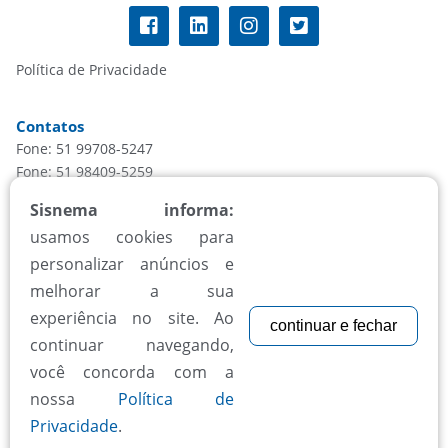
Política de Privacidade
Contatos
Fone: 51 99708-5247
Fone: 51 98409-5259
informacao@sisnema.com.br
Sisnema informa:
usamos cookies para
Atendimento
personalizar anúncios e
Segunda à sexta, das 8h às 18h
melhorar a sua
experiência no site. Ao
continuar e fechar
Aceitamos todos cartões
continuar navegando,
você concorda com a
nossa
Política de
Privacidade
.
© Copyright 2020 | Desenvolvido por
StudioGT